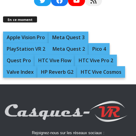
Twitter
Facebook
YouTube
RSS Feed
En ce moment
Apple Vision Pro
Meta Quest 3
PlayStation VR 2
Meta Quest 2
Pico 4
Quest Pro
HTC Vive Flow
HTC Vive Pro 2
Valve Index
HP Reverb G2
HTC Vive Cosmos
Rejoignez-nous sur les réseaux sociaux :