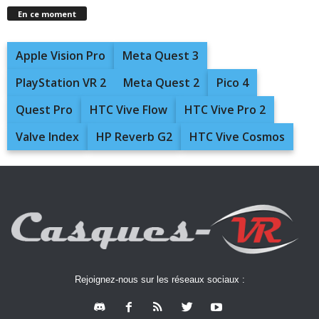
En ce moment
Apple Vision Pro
Meta Quest 3
PlayStation VR 2
Meta Quest 2
Pico 4
Quest Pro
HTC Vive Flow
HTC Vive Pro 2
Valve Index
HP Reverb G2
HTC Vive Cosmos
Rejoignez-nous sur les réseaux sociaux :