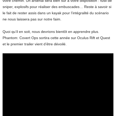
votre chemin. Un arsenal sera bien sûr à votre disposition : fusil de
sniper, explosifs pour réaliser des embuscades… Reste à savoir si
le fait de rester assis dans un kayak pour l’intégralité du scénario
ne nous laissera pas sur notre faim.
Quoi qu’il en soit, nous devrions bientôt en apprendre plus.
Phantom: Covert Ops sortira cette année sur Oculus Rift et Quest
et le premier trailer vient d’être dévoilé.