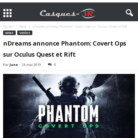
Accueil
News
nDreams annonce Phantom: Covert Ops sur Oculus Quest et Rift
NEWS
VIDÉOS
nDreams annonce Phantom: Covert Ops
sur Oculus Quest et Rift
Par
June
-
26 mai 2019
0