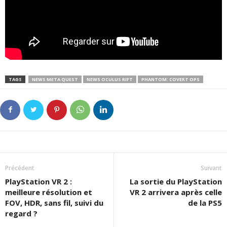
TAGS
NEWS META QUEST
NEWS OCULUS RIFT
PHANTOM: COVERT OPS
Précédent
Suivant
PlayStation VR 2 :
La sortie du PlayStation
meilleure résolution et
VR 2 arrivera après celle
FOV, HDR, sans fil, suivi du
de la PS5
regard ?