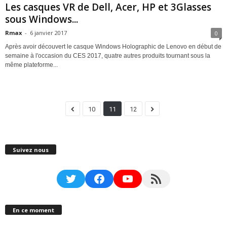
Les casques VR de Dell, Acer, HP et 3Glasses
sous Windows...
Rmax
-
6 janvier 2017
0
Après avoir découvert le casque Windows Holographic de Lenovo en début de
semaine à l'occasion du CES 2017, quatre autres produits tournant sous la
même plateforme...
10
11
12
Suivez nous
Twitter
Facebook
YouTube
RSS Feed
En ce moment