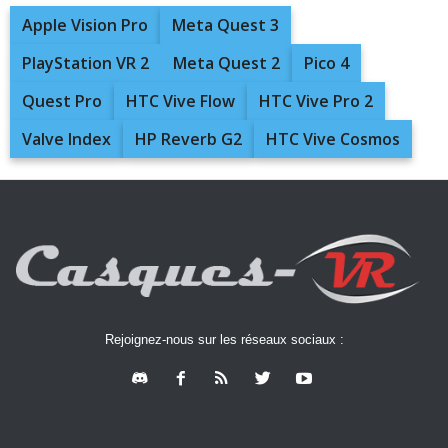
Apple Vision Pro
Meta Quest 3
PlayStation VR 2
Meta Quest 2
Pico 4
Quest Pro
HTC Vive Flow
HTC Vive Pro 2
Valve Index
HP Reverb G2
HTC Vive Cosmos
Rejoignez-nous sur les réseaux sociaux :