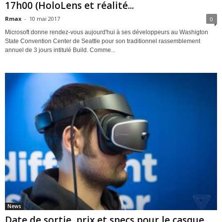
17h00 (HoloLens et réalité...
Rmax
-
10 mai 2017
0
Microsoft donne rendez-vous aujourd'hui à ses développeurs au Washigton
State Convention Center de Seattle pour son traditionnel rassemblement
annuel de 3 jours intitulé Build. Comme...
News
Date de sortie, prix et specs pour le casque