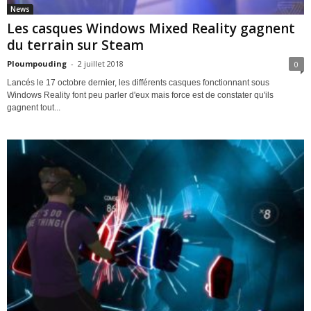
News
Les casques Windows Mixed Reality gagnent
du terrain sur Steam
Ploumpouding
-
2 juillet 2018
0
Lancés le 17 octobre dernier, les différents casques fonctionnant sous
Windows Reality font peu parler d'eux mais force est de constater qu'ils
gagnent tout...