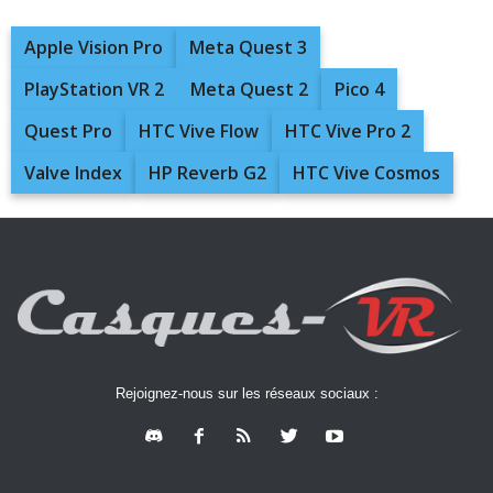
Apple Vision Pro
Meta Quest 3
PlayStation VR 2
Meta Quest 2
Pico 4
Quest Pro
HTC Vive Flow
HTC Vive Pro 2
Valve Index
HP Reverb G2
HTC Vive Cosmos
Rejoignez-nous sur les réseaux sociaux :