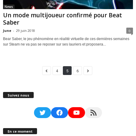
News
Un mode multijoueur confirmé pour Beat
Saber
June
-
29 juin 2018
0
Bear Saber, le jeu phénomène en réalité virtuelle de ces dernières semaines
sur Steam ne va pas se reposer sur ses lauriers et proposera...
4
5
6
Suivez nous
Twitter
Facebook
YouTube
RSS Feed
En ce moment