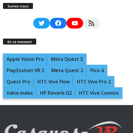
Suivez nous
Twitter
Facebook
YouTube
RSS Feed
En ce moment
Apple Vision Pro
Meta Quest 3
PlayStation VR 2
Meta Quest 2
Pico 4
Quest Pro
HTC Vive Flow
HTC Vive Pro 2
Valve Index
HP Reverb G2
HTC Vive Cosmos