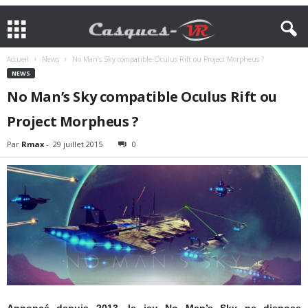
Accueil
News
No Man’s Sky compatible Oculus Rift ou Project Morpheus ?
NEWS
No Man’s Sky compatible Oculus Rift ou
Project Morpheus ?
Par
Rmax
-
29 juillet 2015
0
Annoncé depuis 2013, le jeu No Man’s Sky ne dispose