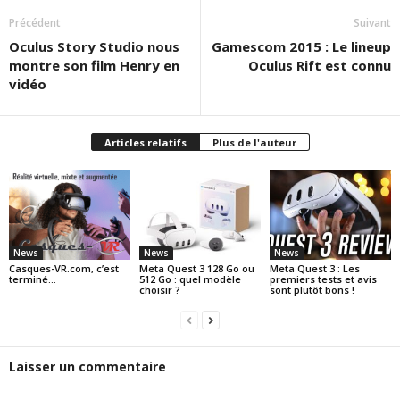
Précédent
Suivant
Oculus Story Studio nous
Gamescom 2015 : Le lineup
montre son film Henry en
Oculus Rift est connu
vidéo
Articles relatifs
Plus de l'auteur
News
News
News
Casques-VR.com, c’est
Meta Quest 3 128 Go ou
Meta Quest 3 : Les
terminé…
512 Go : quel modèle
premiers tests et avis
choisir ?
sont plutôt bons !
Laisser un commentaire