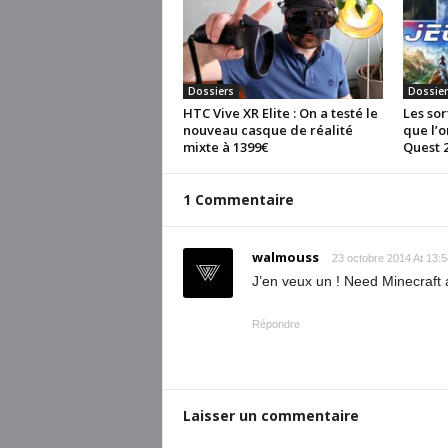
Dossiers
Dossier
HTC Vive XR Elite : On a testé le
Les sor
nouveau casque de réalité
que l’o
mixte à 1399€
Quest 2
1 Commentaire
walmouss
23 octobre 2014 At 13:5
J’en veux un ! Need Minecraft
Répondre
Laisser un commentaire