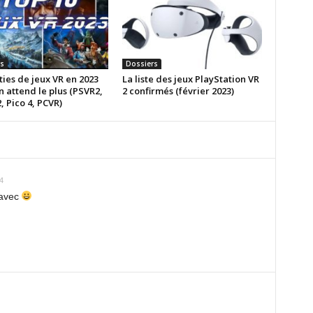
s
Dossiers
ties de jeux VR en 2023
La liste des jeux PlayStation VR
n attend le plus (PSVR2,
2 confirmés (février 2023)
, Pico 4, PCVR)
4
 avec