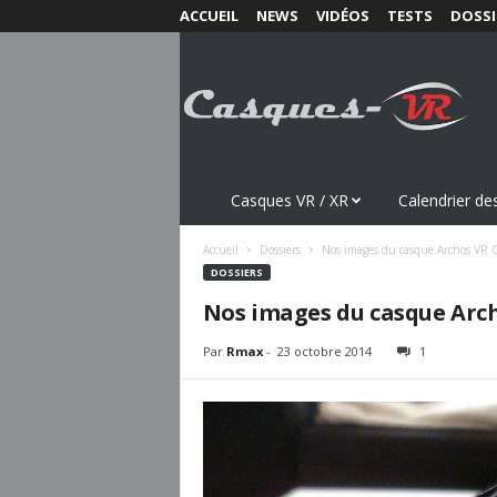
ACCUEIL
NEWS
VIDÉOS
TESTS
DOSSI
C
a
s
q
u
e
s
Casques VR / XR
Calendrier des
-
V
Accueil
Dossiers
Nos images du casque Archos VR G
R
DOSSIERS
.
Nos images du casque Arch
c
o
Par
Rmax
-
23 octobre 2014
1
m