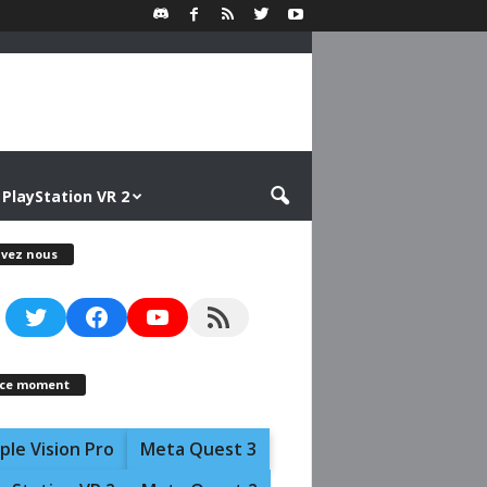
PlayStation VR 2
ivez nous
Twitter
Facebook
YouTube
RSS Feed
 ce moment
ple Vision Pro
Meta Quest 3