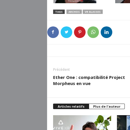
TAGS
ARCHOS
VR GLASSES
Précédent
Ether One : compatibilité Project
Morpheus en vue
Articles relatifs
Plus de l'auteur