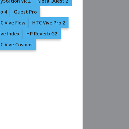
ayStation VR 2
Meta Quest 2
co 4
Quest Pro
C Vive Flow
HTC Vive Pro 2
lve Index
HP Reverb G2
C Vive Cosmos