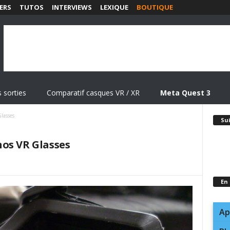
ERS
TUTOS
INTERVIEWS
LEXIQUE
BOUTIQUE
 sorties
Comparatif casques VR / XR
Meta Quest 3
lasses
Su
os VR Glasses
En
Ap