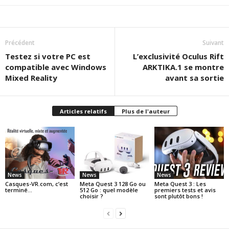
Précédent
Suivant
Testez si votre PC est
L’exclusivité Oculus Rift
compatible avec Windows
ARKTIKA.1 se montre
Mixed Reality
avant sa sortie
Articles relatifs
Plus de l'auteur
News
News
News
Casques-VR.com, c’est
Meta Quest 3 128 Go ou
Meta Quest 3 : Les
terminé…
512 Go : quel modèle
premiers tests et avis
choisir ?
sont plutôt bons !