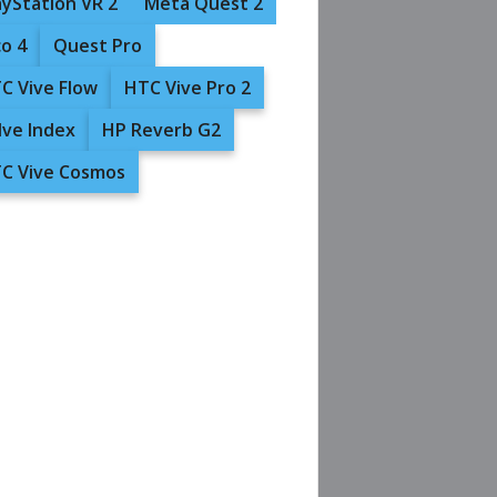
ayStation VR 2
Meta Quest 2
co 4
Quest Pro
C Vive Flow
HTC Vive Pro 2
lve Index
HP Reverb G2
C Vive Cosmos