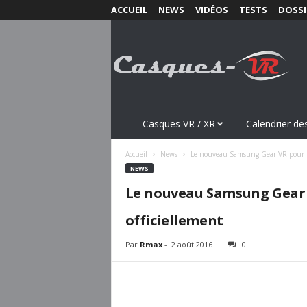
ACCUEIL
NEWS
VIDÉOS
TESTS
DOSSI
C
a
s
q
u
e
s
Casques VR / XR
Calendrier des
-
V
Accueil
News
Le nouveau Samsung Gear VR pour Ga
R
NEWS
.
Le nouveau Samsung Gear 
c
o
officiellement
m
Par
Rmax
-
2 août 2016
0