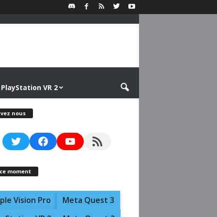
PlayStation VR 2
ivez nous
Twitter
Facebook
YouTube
RSS Feed
 ce moment
ple Vision Pro
Meta Quest 3