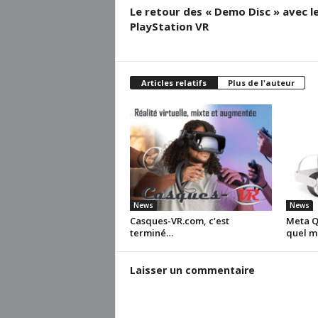
Le retour des « Demo Disc » avec l
PlayStation VR
Articles relatifs
Plus de l'auteur
News
News
Casques-VR.com, c’est
Meta Qu
terminé…
quel m
Laisser un commentaire