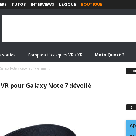
ERS
TUTOS
INTERVIEWS
LEXIQUE
BOUTIQUE
 sorties
Comparatif casques VR / XR
Meta Quest 3
laxy Note 7 dévoilé officiellement
Su
VR pour Galaxy Note 7 dévoilé
En
Ap