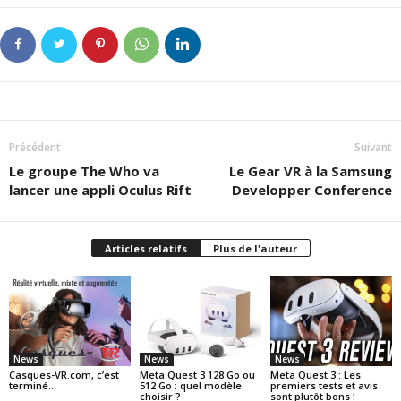
Précédent
Suivant
Le groupe The Who va
Le Gear VR à la Samsung
lancer une appli Oculus Rift
Developper Conference
Articles relatifs
Plus de l'auteur
News
News
News
Casques-VR.com, c’est
Meta Quest 3 128 Go ou
Meta Quest 3 : Les
terminé…
512 Go : quel modèle
premiers tests et avis
choisir ?
sont plutôt bons !