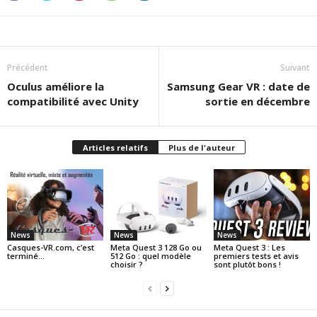
Précédent
Suivant
Oculus améliore la
Samsung Gear VR : date de
compatibilité avec Unity
sortie en décembre
Articles relatifs
Plus de l'auteur
News
News
News
Casques-VR.com, c’est
Meta Quest 3 128 Go ou
Meta Quest 3 : Les
terminé…
512 Go : quel modèle
premiers tests et avis
choisir ?
sont plutôt bons !