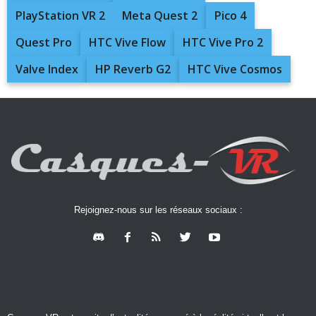
PlayStation VR 2
Meta Quest 2
Pico 4
Quest Pro
HTC Vive Flow
HTC Vive Pro 2
Valve Index
HP Reverb G2
HTC Vive Cosmos
Rejoignez-nous sur les réseaux sociaux :