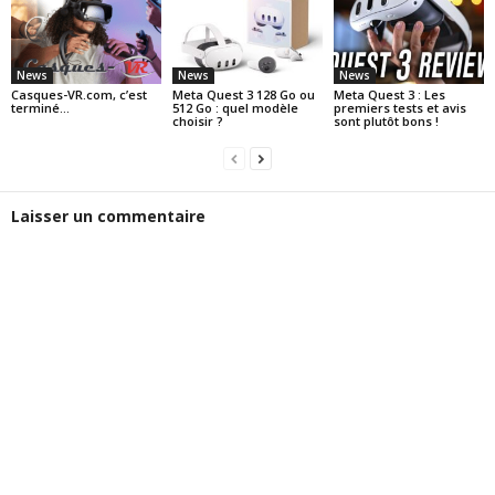
News
News
News
Casques-VR.com, c’est
Meta Quest 3 128 Go ou
Meta Quest 3 : Les
terminé…
512 Go : quel modèle
premiers tests et avis
choisir ?
sont plutôt bons !
Laisser un commentaire