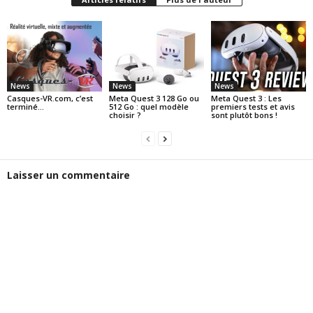
News
News
News
Casques-VR.com, c’est
Meta Quest 3 128 Go ou
Meta Quest 3 : Les
terminé…
512 Go : quel modèle
premiers tests et avis
choisir ?
sont plutôt bons !
Laisser un commentaire