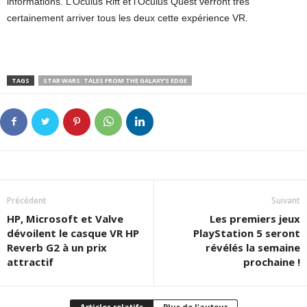
informations. L’Oculus Rift et l’Oculus Quest verront très
certainement arriver tous les deux cette expérience VR.
TAGS
STAR WARS: TALES FROM THE GALAXY’S EDGE
Précédent
Suivant
HP, Microsoft et Valve
Les premiers jeux
dévoilent le casque VR HP
PlayStation 5 seront
Reverb G2 à un prix
révélés la semaine
attractif
prochaine !
Articles relatifs
Plus de l'auteur