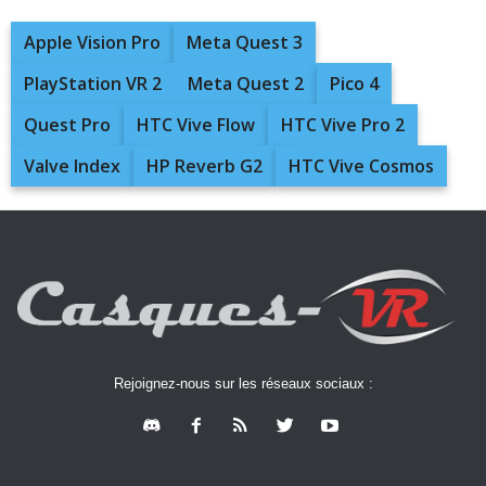
Apple Vision Pro
Meta Quest 3
PlayStation VR 2
Meta Quest 2
Pico 4
Quest Pro
HTC Vive Flow
HTC Vive Pro 2
Valve Index
HP Reverb G2
HTC Vive Cosmos
Rejoignez-nous sur les réseaux sociaux :