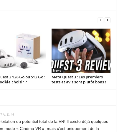
News
est 3 128 Go ou 512 Go :
Meta Quest 3 : Les premiers
odèle choisir ?
tests et avis sont plutôt bons !
7 At 11:46
itation du potentiel total de la VR! Il existe déjà quelques
di en mode « Cinéma VR », mais c’est uniquement de la