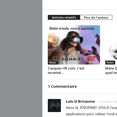
Articles relatifs
Plus de l'auteur
News
News
Casques-VR.com, c’est
Meta Qu
terminé…
quel m
1 Commentaire
Lulu Vi Britannia
12 octobre 201
Alors là, ÉNORME! VOILÀ l’explo
applications pour utiliser l’or