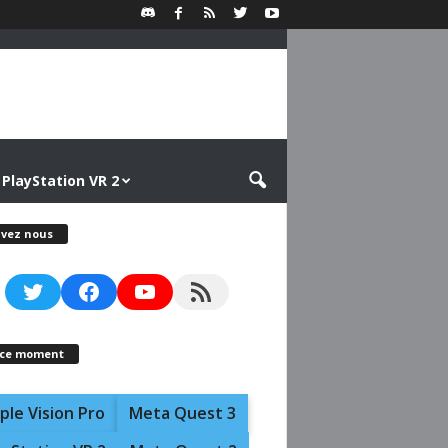
PlayStation VR 2
ivez nous
Twitter
Facebook
YouTube
RSS Feed
 ce moment
ple Vision Pro
Meta Quest 3