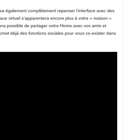
 va également complètement repenser l’interface avec des
pace virtuel s’apparentera encore plus à votre « maison »
sera possible de partager votre Home avec vos amis et
promet déjà des fonctions sociales pour vous co-exister dans