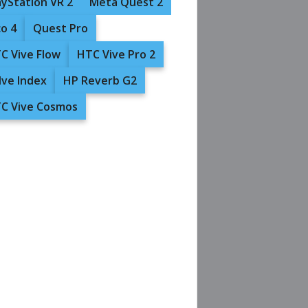
ayStation VR 2
Meta Quest 2
co 4
Quest Pro
C Vive Flow
HTC Vive Pro 2
lve Index
HP Reverb G2
C Vive Cosmos