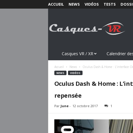
ACCUEIL
NEWS
VIDÉOS
TESTS
DOSSI
C
a
s
q
u
e
s
Casques VR / XR
Calendrier des
-
V
Accueil
News
Oculus Dash & Home : L’interface O
R
NEWS
VIDÉOS
.
Oculus Dash & Home : L’in
c
o
repensée
m
Par
June
-
12 octobre 2017
1