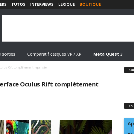
ERS
TUTOS
INTERVIEWS
LEXIQUE
BOUTIQUE
 sorties
Comparatif casques VR / XR
Meta Quest 3
culus Rift complètement repensée
Su
terface Oculus Rift complètement
En
Ap