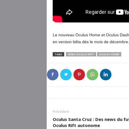
Le nouveau Oculus Home et Oculus Dash, 
en version bêta dès le mois de décembre
TAGS
NEWS OCULUS RIFT
OCULUS HOME
Précédent
Oculus Santa Cruz : Des news du fu
Oculus Rift autonome