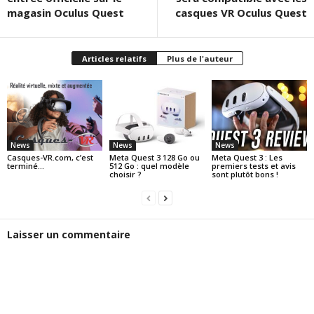
magasin Oculus Quest
casques VR Oculus Quest
Articles relatifs
Plus de l'auteur
News
News
News
Casques-VR.com, c’est
Meta Quest 3 128 Go ou
Meta Quest 3 : Les
terminé…
512 Go : quel modèle
premiers tests et avis
choisir ?
sont plutôt bons !
Laisser un commentaire