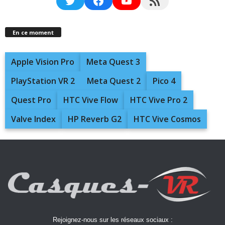
Twitter
Facebook
YouTube
RSS Feed
En ce moment
Apple Vision Pro
Meta Quest 3
PlayStation VR 2
Meta Quest 2
Pico 4
Quest Pro
HTC Vive Flow
HTC Vive Pro 2
Valve Index
HP Reverb G2
HTC Vive Cosmos
Rejoignez-nous sur les réseaux sociaux :