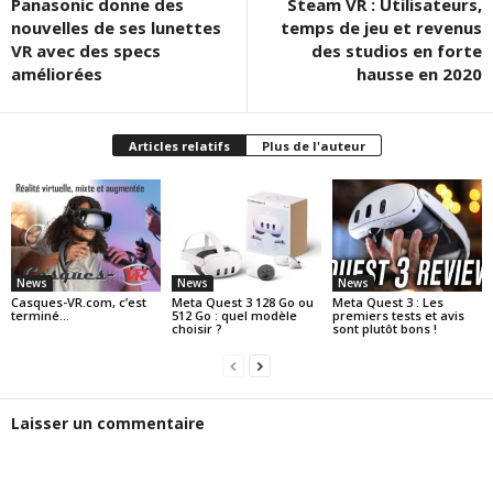
Panasonic donne des
Steam VR : Utilisateurs,
nouvelles de ses lunettes
temps de jeu et revenus
VR avec des specs
des studios en forte
améliorées
hausse en 2020
Articles relatifs
Plus de l'auteur
News
News
News
Casques-VR.com, c’est
Meta Quest 3 128 Go ou
Meta Quest 3 : Les
terminé…
512 Go : quel modèle
premiers tests et avis
choisir ?
sont plutôt bons !
Laisser un commentaire