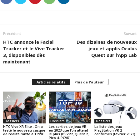
Précédent
Suivant
HTC annonce le Facial
Des dizaines de nouveaux
Tracker et le Vive Tracker
jeux et applis Oculus
3, disponibles dès
Quest sur l’App Lab
maintenant
Articles relatifs
Plus de l'auteur
Dossiers
Dossiers
Dossiers
HTC Vive XR Elite : On a
Les sorties de jeux VR
La liste des jeux
testé le nouveau casque
en 2023 que l’on attend
PlayStation VR 2
de réalité mixte à 1399€
le plus (PSVR2, Quest 2,
confirmés (février 2023)
Pico 4, PCVR)