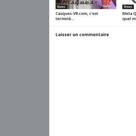
News
News
Casques-VR.com, c’est
Meta Qu
terminé…
quel m
Laisser un commentaire