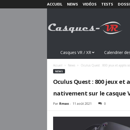
ACCUEIL
NEWS
VIDÉOS
TESTS
DOSSI
C
a
s
q
u
e
s
Casques VR / XR
Calendrier des
-
V
Accueil
News
Oculus Quest : 800 jeux et applis s
R
NEWS
.
Oculus Quest : 800 jeux et
c
o
nativement sur le casque 
m
Par
Rmax
-
11 août 2021
0