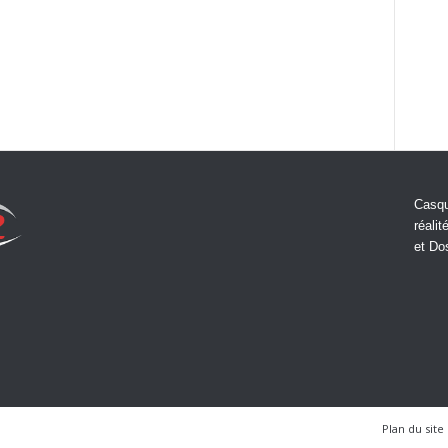
Casqu
réalit
et Do
Plan du site