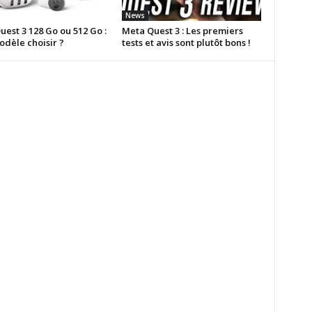
News
est 3 128 Go ou 512 Go :
Meta Quest 3 : Les premiers
odèle choisir ?
tests et avis sont plutôt bons !