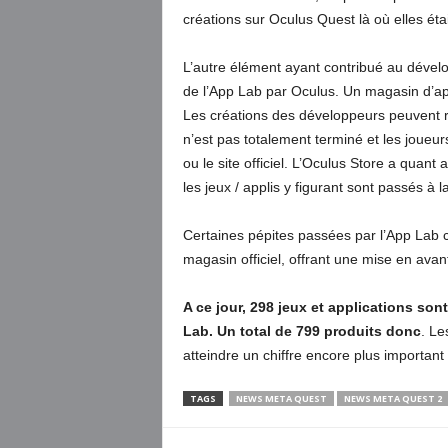
créations sur Oculus Quest là où elles ét
L’autre élément ayant contribué au dével
de l’App Lab par Oculus. Un magasin d’appl
Les créations des développeurs peuvent r
n’est pas totalement terminé et les joueur
ou le site officiel. L’Oculus Store a quant 
les jeux / applis y figurant sont passés à 
Certaines pépites passées par l’App La
magasin officiel, offrant une mise en avan
A ce jour, 298 jeux et applications sont
Lab. Un total de 799 produits donc
. L
atteindre un chiffre encore plus important
TAGS
NEWS META QUEST
NEWS META QUEST 2