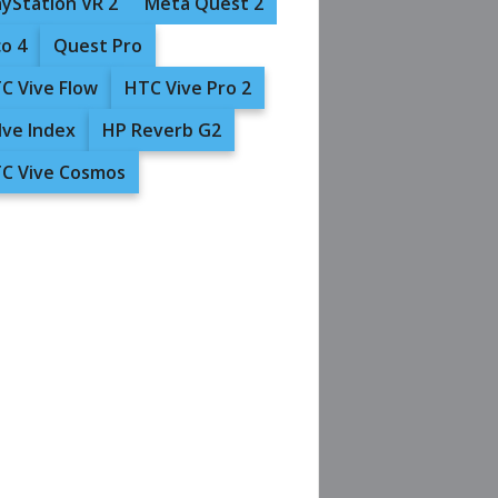
ayStation VR 2
Meta Quest 2
co 4
Quest Pro
C Vive Flow
HTC Vive Pro 2
lve Index
HP Reverb G2
C Vive Cosmos