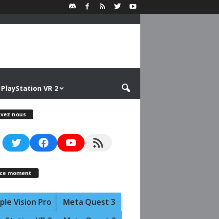
PlayStation VR 2
ivez nous
Twitter
Facebook
YouTube
RSS Feed
 ce moment
ple Vision Pro
Meta Quest 3