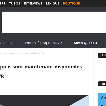
ERS
TUTOS
INTERVIEWS
LEXIQUE
BOUTIQUE
 sorties
Comparatif casques VR / XR
Meta Quest 3
ont maintenant disponibles nativement sur...
Su
 applis sont maintenant disponibles
VR
En
Ap