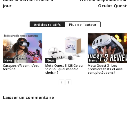
jour
Oculus Quest
Articles relatifs
Plus de l'auteur
News
News
News
Casques-VR.com, c’est
Meta Quest 3 128 Go ou
Meta Quest 3 : Les
terminé…
512 Go : quel modèle
premiers tests et avis
choisir ?
sont plutôt bons !
Laisser un commentaire