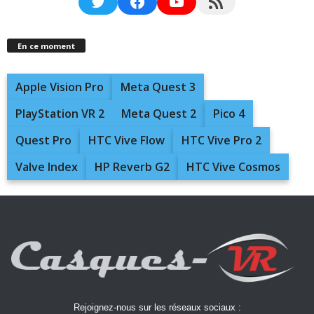
Twitter
Facebook
YouTube
RSS Feed
En ce moment
Apple Vision Pro
Meta Quest 3
PlayStation VR 2
Meta Quest 2
Pico 4
Quest Pro
HTC Vive Flow
HTC Vive Pro 2
Valve Index
HP Reverb G2
HTC Vive Cosmos
Rejoignez-nous sur les réseaux sociaux :