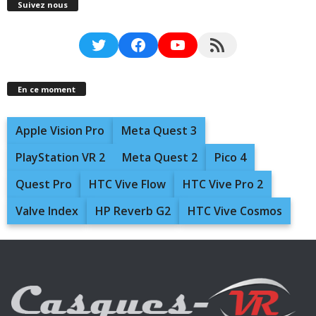
Suivez nous
Twitter
Facebook
YouTube
RSS Feed
En ce moment
Apple Vision Pro
Meta Quest 3
PlayStation VR 2
Meta Quest 2
Pico 4
Quest Pro
HTC Vive Flow
HTC Vive Pro 2
Valve Index
HP Reverb G2
HTC Vive Cosmos