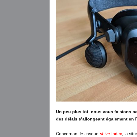
Un peu plus tôt, nous vous faisions p
des délais s’allongeant également en 
Concernant le casque
Valve Index
, la sit