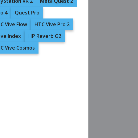
ayStation VR 2
Meta Quest 2
co 4
Quest Pro
C Vive Flow
HTC Vive Pro 2
lve Index
HP Reverb G2
C Vive Cosmos