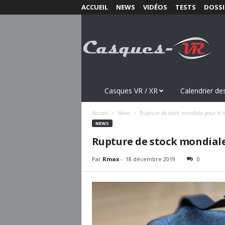
ACCUEIL
NEWS
VIDÉOS
TESTS
DOSSI
C
a
s
q
u
e
s
Casques VR / XR
Calendrier des
-
V
Accueil
News
Rupture de stock mondiale pour le V
R
NEWS
.
Rupture de stock mondiale
c
o
Par
Rmax
-
18 décembre 2019
0
m