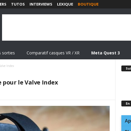
ERS
TUTOS
INTERVIEWS
LEXIQUE
BOUTIQUE
 sorties
Comparatif casques VR / XR
Meta Quest 3
alve Index
Su
 pour le Valve Index
En
Ap