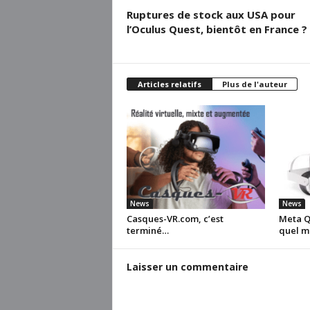
Ruptures de stock aux USA pour
l’Oculus Quest, bientôt en France ?
Articles relatifs
Plus de l'auteur
News
News
Casques-VR.com, c’est
Meta Qu
terminé…
quel m
Laisser un commentaire