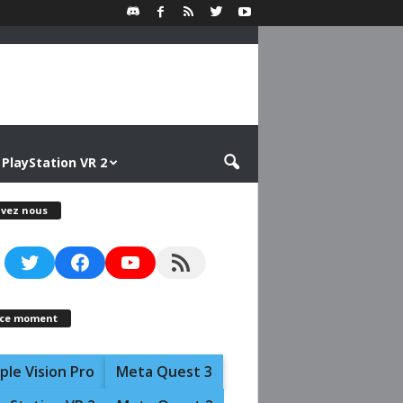
PlayStation VR 2
ivez nous
Twitter
Facebook
YouTube
RSS Feed
 ce moment
ple Vision Pro
Meta Quest 3