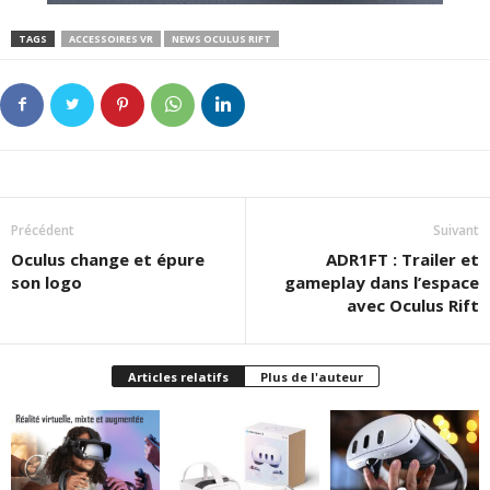
TAGS
ACCESSOIRES VR
NEWS OCULUS RIFT
Précédent
Suivant
Oculus change et épure
ADR1FT : Trailer et
son logo
gameplay dans l’espace
avec Oculus Rift
Articles relatifs
Plus de l'auteur