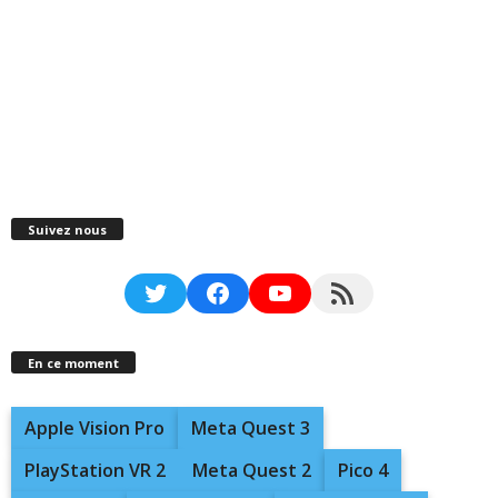
Suivez nous
Twitter
Facebook
YouTube
RSS Feed
En ce moment
Apple Vision Pro
Meta Quest 3
PlayStation VR 2
Meta Quest 2
Pico 4