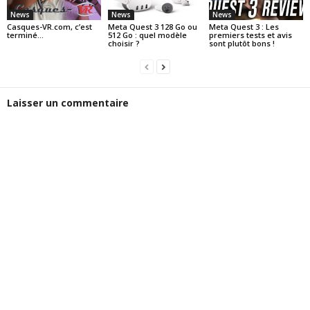
News
News
News
Casques-VR.com, c’est
Meta Quest 3 128 Go ou
Meta Quest 3 : Les
terminé…
512 Go : quel modèle
premiers tests et avis
choisir ?
sont plutôt bons !
Laisser un commentaire