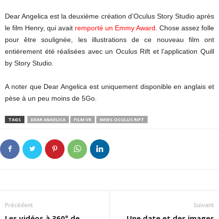
Dear Angelica est la deuxième création d’Oculus Story Studio après
le film Henry, qui avait
remporté un Emmy Award
. Chose assez folle
pour être soulignée, les illustrations de ce nouveau film ont
entièrement été réalisées avec un Oculus Rift et l’application Quill
by Story Studio.
A noter que Dear Angelica est uniquement disponible en anglais et
pèse à un peu moins de 5Go.
TAGS
DEAR ANGELICA
FILM VR
NEWS OCULUS RIFT
Précédent
Suivant
Les vidéos à 360° de
Une date et des images