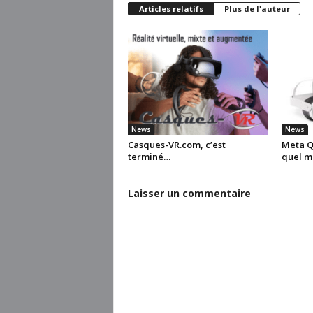
Articles relatifs
Plus de l'auteur
News
News
Casques-VR.com, c’est
Meta Qu
terminé…
quel m
Laisser un commentaire