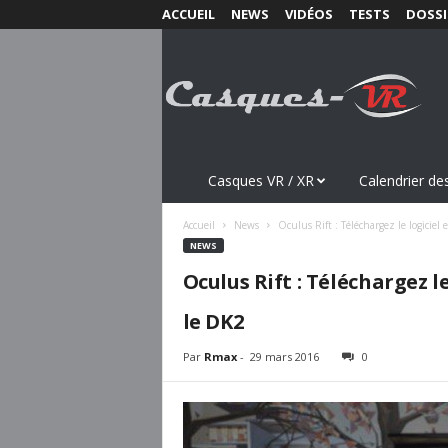
ACCUEIL
NEWS
VIDÉOS
TESTS
DOSSI
C
a
s
q
u
e
s
Casques VR / XR
Calendrier des
-
V
Accueil
News
Oculus Rift : Téléchargez le logiciel 
R
NEWS
.
Oculus Rift : Téléchargez l
c
o
le DK2
m
Par
Rmax
-
29 mars 2016
0