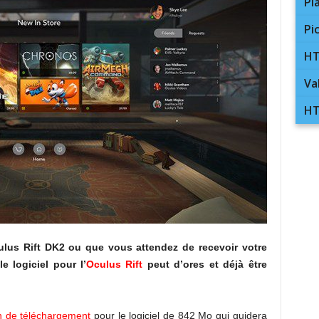
Pl
Pi
HT
Va
HT
lus Rift DK2 ou que vous attendez de recevoir votre
 logiciel pour l’
Oculus Rift
peut d’ores et déjà être
en de téléchargement
pour le logiciel de 842 Mo qui guidera