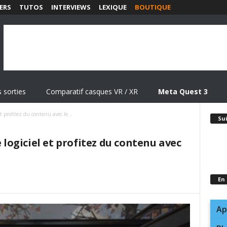
ERS
TUTOS
INTERVIEWS
LEXIQUE
BOUTIQUE
 sorties
Comparatif casques VR / XR
Meta Quest 3
et profitez du contenu avec le...
Su
e logiciel et profitez du contenu avec
En
Ap