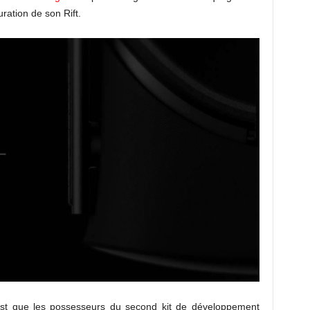
uration de son Rift.
c’est que les possesseurs du second kit de développement