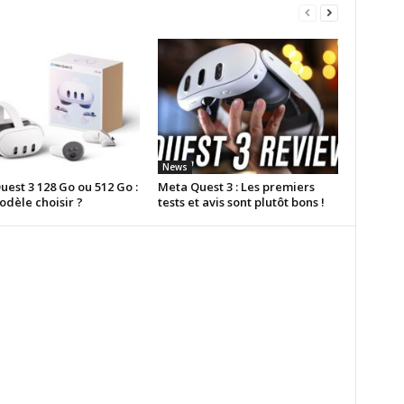
News
est 3 128 Go ou 512 Go :
Meta Quest 3 : Les premiers
odèle choisir ?
tests et avis sont plutôt bons !