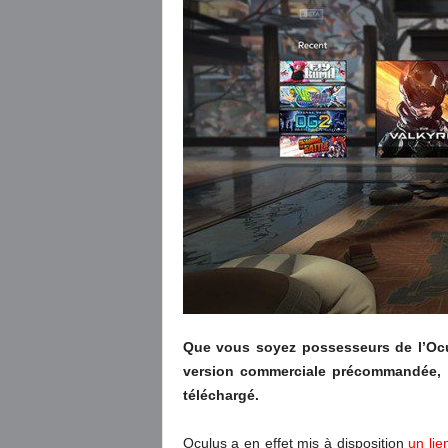
Que vous soyez possesseurs de l’Ocu
version commerciale précommandée, le
téléchargé.
Oculus a en effet mis à disposition
un li