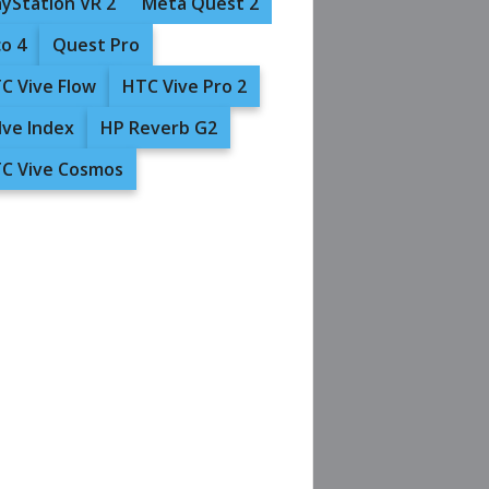
ayStation VR 2
Meta Quest 2
co 4
Quest Pro
C Vive Flow
HTC Vive Pro 2
lve Index
HP Reverb G2
C Vive Cosmos