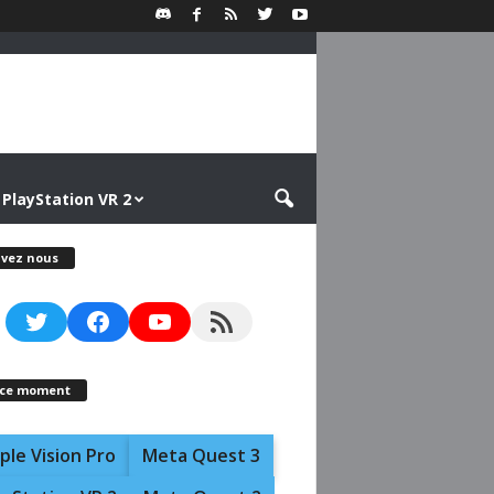
PlayStation VR 2
ivez nous
Twitter
Facebook
YouTube
RSS Feed
 ce moment
ple Vision Pro
Meta Quest 3