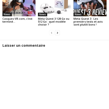
News
News
News
Casques-VR.com, c’est
Meta Quest 3 128 Go ou
Meta Quest 3 : Les
terminé…
512 Go : quel modèle
premiers tests et avis
choisir ?
sont plutôt bons !
Laisser un commentaire