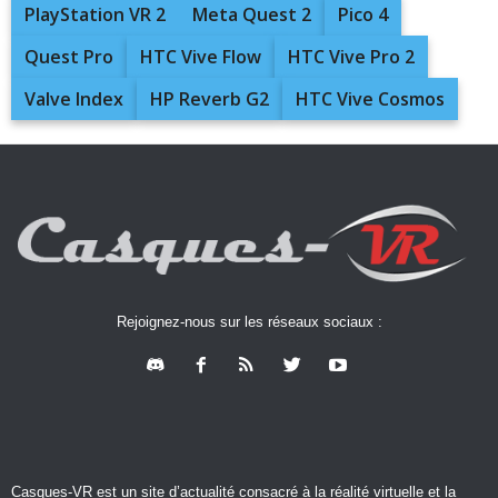
PlayStation VR 2
Meta Quest 2
Pico 4
Quest Pro
HTC Vive Flow
HTC Vive Pro 2
Valve Index
HP Reverb G2
HTC Vive Cosmos
Rejoignez-nous sur les réseaux sociaux :
Casques-VR est un site d’actualité consacré à la réalité virtuelle et la