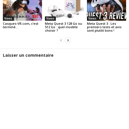
News
News
News
Casques-VR.com, c’est
Meta Quest 3 128 Go ou
Meta Quest 3 : Les
terminé…
512 Go : quel modèle
premiers tests et avis
choisir ?
sont plutôt bons !
Laisser un commentaire