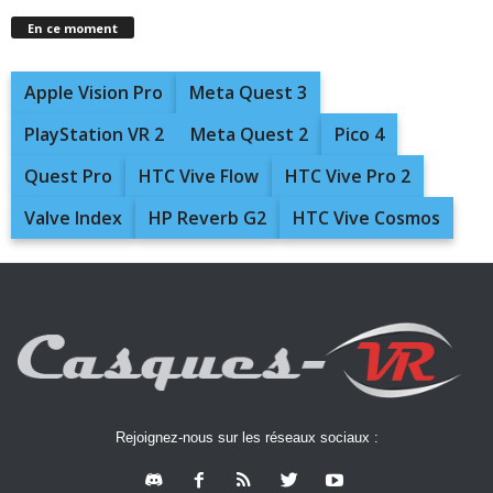
En ce moment
Apple Vision Pro
Meta Quest 3
PlayStation VR 2
Meta Quest 2
Pico 4
Quest Pro
HTC Vive Flow
HTC Vive Pro 2
Valve Index
HP Reverb G2
HTC Vive Cosmos
Rejoignez-nous sur les réseaux sociaux :