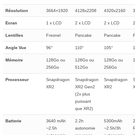
Résolution
3664×1920
4128x2208
4320x2160
Ecran
1 x LCD
2 x LCD
2 x LCD
Lentilles
Fresnel
Pancake
Pancake
Angle Vue
96°
110°
105°
Mémoire
128Go ou
128Go ou
128Go ou
256Go
512Go
256Go
Processeur
Snapdragon
Snapdragon
Snapdragon
XR2
XR2 Gen2
XR2
(2x plus
puissant
que XR2)
Batterie
3640 mAh
2.2h
5300mAh
~2.5h
autonomie
~2.5h/3h
R