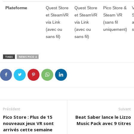
Plateforme
Quest Store
Quest Store
Pico Store &
V
et SteamVR
et SteamVR
Steam VR
via Link
via Link
(sans fil
(avec ou
(avec ou
uniquement)
s
sans fil)
sans fil)
TAGS
NEWS PICO 4
Précédent
Suivant
Pico Store : Plus de 15
Beat Saber lance le Lizzo
nouveaux jeux VR sont
Music Pack avec 9 titres
arrivés cette semaine