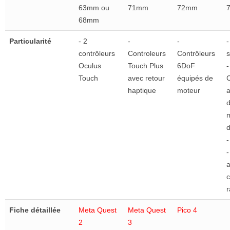
63mm ou
71mm
72mm
68mm
Particularité
- 2
-
-
-
contrôleurs
Controleurs
Contrôleurs
Oculus
Touch Plus
6DoF
-
Touch
avec retour
équipés de
C
haptique
moteur
d
d
-
-
a
r
Fiche détaillée
Meta Quest
Meta Quest
Pico 4
2
3