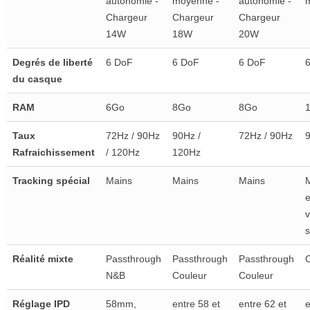
autonomie -
moyenne -
autonomie -
m
Chargeur
Chargeur
Chargeur
14W
18W
20W
Degrés de liberté
6 DoF
6 DoF
6 DoF
du casque
RAM
6Go
8Go
8Go
Taux
72Hz / 90Hz
90Hz /
72Hz / 90Hz
Rafraichissement
/ 120Hz
120Hz
Tracking spécial
Mains
Mains
Mains
M
e
v
s
Réalité mixte
Passthrough
Passthrough
Passthrough
O
N&B
Couleur
Couleur
Réglage IPD
58mm,
entre 58 et
entre 62 et
e