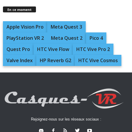
En ce moment
Apple Vision Pro
Meta Quest 3
PlayStation VR 2
Meta Quest 2
Pico 4
Quest Pro
HTC Vive Flow
HTC Vive Pro 2
Valve Index
HP Reverb G2
HTC Vive Cosmos
Rejoignez-nous sur les réseaux sociaux :