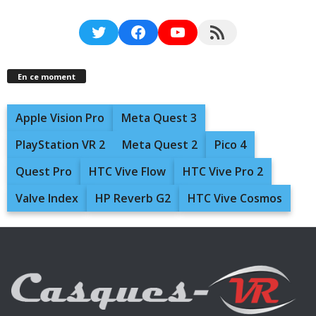
Twitter
Facebook
YouTube
RSS Feed
En ce moment
Apple Vision Pro
Meta Quest 3
PlayStation VR 2
Meta Quest 2
Pico 4
Quest Pro
HTC Vive Flow
HTC Vive Pro 2
Valve Index
HP Reverb G2
HTC Vive Cosmos