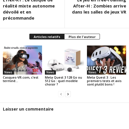
réalité mixte autonome
After-H : Zombies arrive
dévoilé et en
dans les salles de jeux VR
précommande
Articles relatifs
Plus de l'auteur
News
News
News
Casques-VR.com, c’est
Meta Quest 3 128 Go ou
Meta Quest 3 : Les
terminé…
512 Go : quel modèle
premiers tests et avis
choisir ?
sont plutôt bons !
Laisser un commentaire