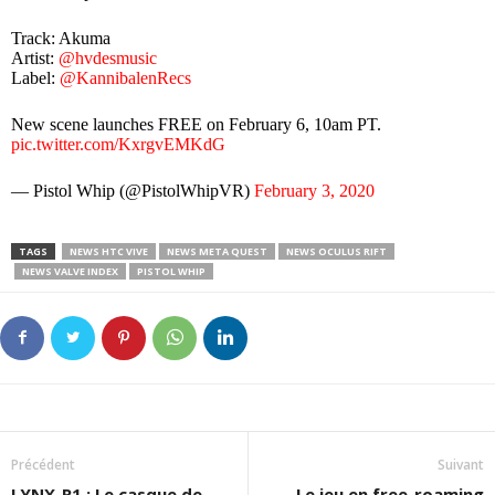
Track: Akuma
Artist:
@hvdesmusic
Label:
@KannibalenRecs
New scene launches FREE on February 6, 10am PT.
pic.twitter.com/KxrgvEMKdG
— Pistol Whip (@PistolWhipVR)
February 3, 2020
TAGS
NEWS HTC VIVE
NEWS META QUEST
NEWS OCULUS RIFT
NEWS VALVE INDEX
PISTOL WHIP
Précédent
Suivant
LYNX-R1 : Le casque de
Le jeu en free-roaming