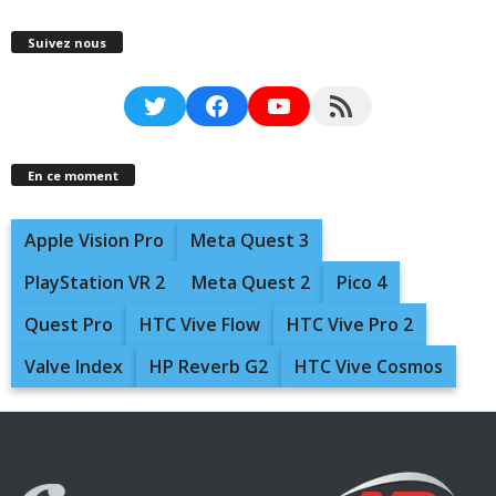
Suivez nous
Twitter
Facebook
YouTube
RSS Feed
En ce moment
Apple Vision Pro
Meta Quest 3
PlayStation VR 2
Meta Quest 2
Pico 4
Quest Pro
HTC Vive Flow
HTC Vive Pro 2
Valve Index
HP Reverb G2
HTC Vive Cosmos