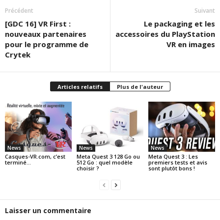
Précédent
Suivant
[GDC 16] VR First :
Le packaging et les
nouveaux partenaires
accessoires du PlayStation
pour le programme de
VR en images
Crytek
Articles relatifs
Plus de l'auteur
News
News
News
Casques-VR.com, c’est
Meta Quest 3 128 Go ou
Meta Quest 3 : Les
terminé…
512 Go : quel modèle
premiers tests et avis
choisir ?
sont plutôt bons !
Laisser un commentaire