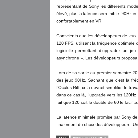
représentant de Sony les différents modes
élevé, plus la latence sera faible. 90Hz
confortablement en VR.
Conscients que les développeurs de jeux 
120 FPS, utilisant la fréquence optimale
logicielle permettant d’upgrader un j
asynchrone ». Les développeurs proposan
Lors de sa sortie au premier semestre 20
des jeux 90Hz. Sachant que c’est la fr
l’Oculus Rift, cela devrait simplifier le tr
dans ce cas là, l’upgrade vers les 120Hz 
fait que 120 soit le double de 60 le facilite
La latence minimale promise par Sony de 
finalement du choix des développeurs. U
TAGS
NEWS PLAYSTATION VR