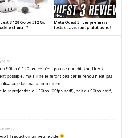
News
est 3 128 Go ou 512 Go :
Meta Quest 3 : Les premiers
odèle choisir ?
tests et avis sont plutôt bons !
t 01:20
 du 90fps à 120fps, ce n’est pas ce que dit RoadToVR
nt possible, mais il ne le feront pas car le rendu n’est pas
plicateur décimal et non entier.
 la reprojection à 120fps (60fps natif), soit du 90fps natif,
 At 08:56
oup ! Traduction un peu rapide