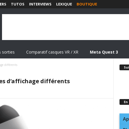
ERS
TUTOS
INTERVIEWS
LEXIQUE
BOUTIQUE
 sorties
Comparatif casques VR / XR
Meta Quest 3
age différents
Su
es d’affichage différents
En
Ap