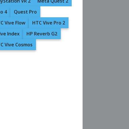
ayStation VR 2
Meta Quest 2
co 4
Quest Pro
C Vive Flow
HTC Vive Pro 2
lve Index
HP Reverb G2
C Vive Cosmos