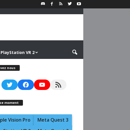
PlayStation VR 2
ivez nous
Twitter
Facebook
YouTube
RSS Feed
 ce moment
ple Vision Pro
Meta Quest 3