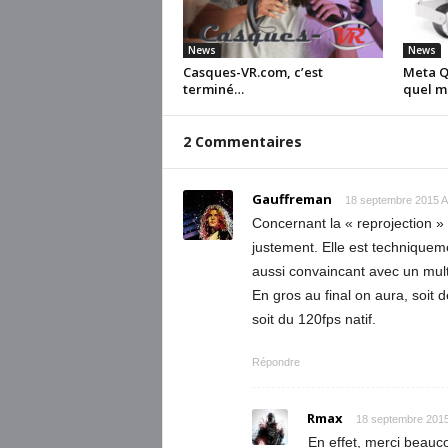
News
News
Casques-VR.com, c’est
Meta Qu
terminé…
quel m
2 Commentaires
Gauffreman
18 septembre 2015 A
Concernant la « reprojection »
justement. Elle est techniqueme
aussi convaincant avec un multi
En gros au final on aura, soit de
soit du 120fps natif.
Répondre
Rmax
18 septembre 2015
En effet, merci beauc