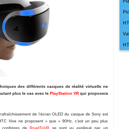
Pl
Pi
HT
Va
HT
hniques des différents casques de réalité virtuelle ne
autant plus le cas avec le
PlayStation VR
qui proposera
de rafraîchissement de l’écran OLED du casque de Sony est
e HTC Vive ne proposent « que » 90Hz, c’est un peu plus
s confrères de
RoadToVR
se sont vu expliqué par un