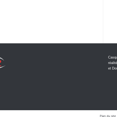
Casqu
réalit
et Do
Plan du site