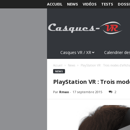
ACCUEIL
NEWS
VIDÉOS
TESTS
DOSSI
C
a
s
q
u
e
s
Casques VR / XR
Calendrier des
-
V
Accueil
News
PlayStation VR : Trois modes d’affich
R
NEWS
.
PlayStation VR : Trois mod
c
o
Par
Rmax
-
17 septembre 2015
2
m