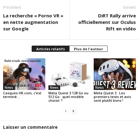
Précédent
Suivant
La recherche « Porno VR »
DiRT Rally arrive
en nette augmentation
officiellement sur Oculus
sur Google
Rift en vidéo
Articles relatifs
Plus de l'auteur
News
News
News
Casques-VR.com, c’est
Meta Quest 3 128 Go ou
Meta Quest 3 : Les
terminé…
512 Go : quel modèle
premiers tests et avis
choisir ?
sont plutôt bons !
Laisser un commentaire