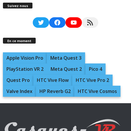
Suivez nous
Twitter
Facebook
YouTube
RSS Feed
En ce moment
Apple Vision Pro
Meta Quest 3
PlayStation VR 2
Meta Quest 2
Pico 4
Quest Pro
HTC Vive Flow
HTC Vive Pro 2
Valve Index
HP Reverb G2
HTC Vive Cosmos