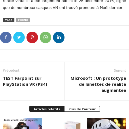
réalité virtuelle a été largement atteint le 25 décembre 2016, signe
que de nombreux casques VR ont trouvé preneurs à Noël dernier.
TAGS
PORNO
Précédent
Suivant
TEST Farpoint sur
Microsoft : Un prototype
PlayStation VR (PS4)
de lunettes de réalité
augmentée
Articles relatifs
Plus de l'auteur