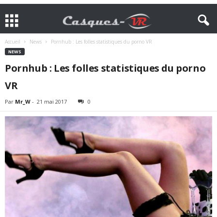
Accueil
News
Pornhub : Les folles statistiques du porno VR
NEWS
Pornhub : Les folles statistiques du porno
VR
Par
Mr_W
-
21 mai 2017
0