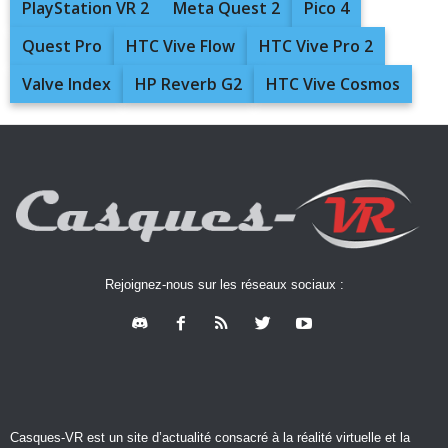
PlayStation VR 2
Meta Quest 2
Pico 4
Quest Pro
HTC Vive Flow
HTC Vive Pro 2
Valve Index
HP Reverb G2
HTC Vive Cosmos
Rejoignez-nous sur les réseaux sociaux :
Casques-VR est un site d’actualité consacré à la réalité virtuelle et la