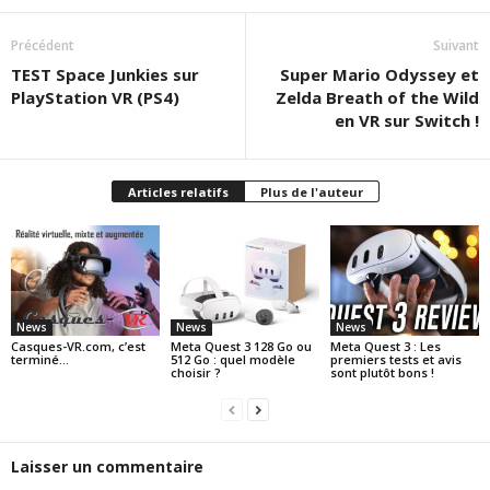
Précédent
Suivant
TEST Space Junkies sur
Super Mario Odyssey et
PlayStation VR (PS4)
Zelda Breath of the Wild
en VR sur Switch !
Articles relatifs
Plus de l'auteur
News
News
News
Casques-VR.com, c’est
Meta Quest 3 128 Go ou
Meta Quest 3 : Les
terminé…
512 Go : quel modèle
premiers tests et avis
choisir ?
sont plutôt bons !
Laisser un commentaire