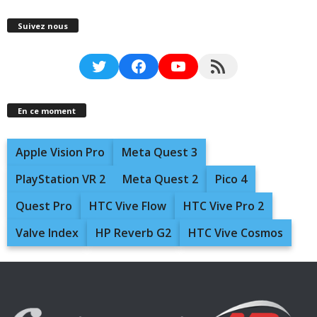
Suivez nous
Twitter
Facebook
YouTube
RSS Feed
En ce moment
Apple Vision Pro
Meta Quest 3
PlayStation VR 2
Meta Quest 2
Pico 4
Quest Pro
HTC Vive Flow
HTC Vive Pro 2
Valve Index
HP Reverb G2
HTC Vive Cosmos