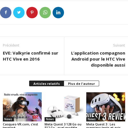
Précédent
Suivant
EVE: Valkyrie confirmé sur
L’application compagnon
HTC Vive en 2016
Android pour le HTC Vive
disponible aussi
Articles relatifs
Plus de l'auteur
News
News
News
Casques-VR.com, c’est
Meta Quest 3 128 Go ou
Meta Quest 3 : Les
terminé…
512 Go : quel modèle
premiers tests et avis