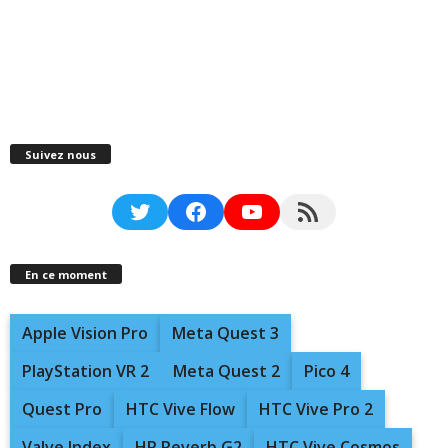
Suivez nous
Twitter
Facebook
YouTube
RSS Feed
En ce moment
Apple Vision Pro
Meta Quest 3
PlayStation VR 2
Meta Quest 2
Pico 4
Quest Pro
HTC Vive Flow
HTC Vive Pro 2
Valve Index
HP Reverb G2
HTC Vive Cosmos