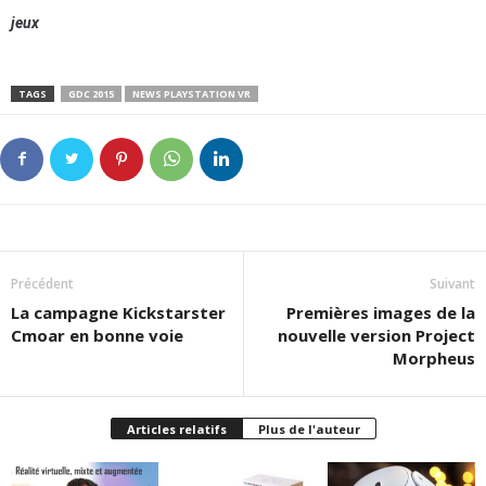
jeux
TAGS
GDC 2015
NEWS PLAYSTATION VR
Précédent
Suivant
La campagne Kickstarster
Premières images de la
Cmoar en bonne voie
nouvelle version Project
Morpheus
Articles relatifs
Plus de l'auteur