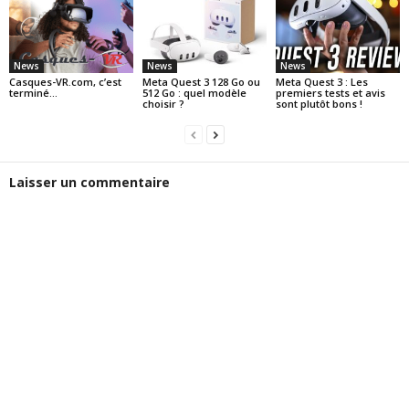
News
News
News
Casques-VR.com, c’est
Meta Quest 3 128 Go ou
Meta Quest 3 : Les
terminé…
512 Go : quel modèle
premiers tests et avis
choisir ?
sont plutôt bons !
Laisser un commentaire