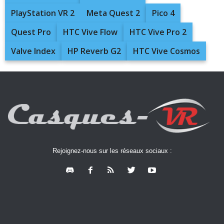
PlayStation VR 2
Meta Quest 2
Pico 4
Quest Pro
HTC Vive Flow
HTC Vive Pro 2
Valve Index
HP Reverb G2
HTC Vive Cosmos
Rejoignez-nous sur les réseaux sociaux :