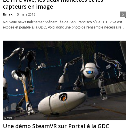
capteurs en image
Rmax
-
5 mars 2015
0
Nouvelle news fraîchement débarquée de San Francisco où le HTC Vive est
exposé et jouable à la GDC. Voici donc une photo de l'ensemble nécessaire...
News
Une démo SteamVR sur Portal à la GDC