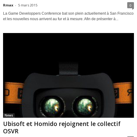
Rmax
-
5 mars 2015
0
La Game Developpers Conference bat son plein actuellement à San Francisco
et les nouvelles nous arrivent au fur et à mesure. Afin de présenter à...
News
Ubisoft et Homido rejoignent le collectif
OSVR