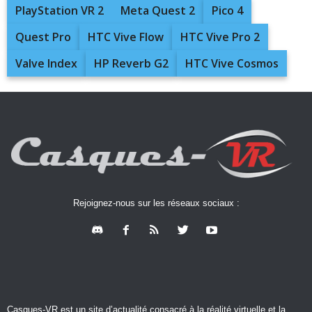
PlayStation VR 2
Meta Quest 2
Pico 4
Quest Pro
HTC Vive Flow
HTC Vive Pro 2
Valve Index
HP Reverb G2
HTC Vive Cosmos
Rejoignez-nous sur les réseaux sociaux :
Casques-VR est un site d’actualité consacré à la réalité virtuelle et la