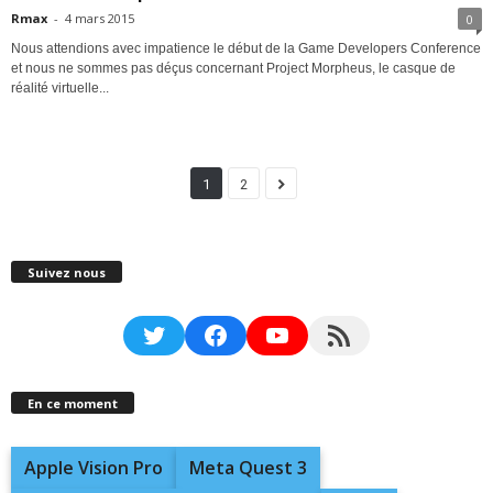
Rmax
-
4 mars 2015
0
Nous attendions avec impatience le début de la Game Developers Conference
et nous ne sommes pas déçus concernant Project Morpheus, le casque de
réalité virtuelle...
1
2
Suivez nous
Twitter
Facebook
YouTube
RSS Feed
En ce moment
Apple Vision Pro
Meta Quest 3