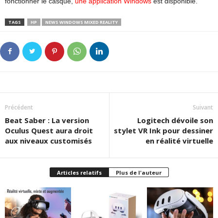
fonctionner le casque,
une application Windows
est disponible.
TAGS
HP
NEWS WINDOWS MIXED REALITY
Précédent
Suivant
Beat Saber : La version
Logitech dévoile son
Oculus Quest aura droit
stylet VR Ink pour dessiner
aux niveaux customisés
en réalité virtuelle
Articles relatifs
Plus de l'auteur