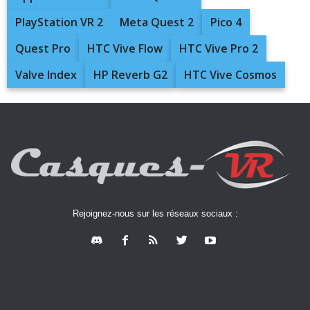
PlayStation VR 2
Meta Quest 2
Pico 4
Quest Pro
HTC Vive Flow
HTC Vive Pro 2
Valve Index
HP Reverb G2
HTC Vive Cosmos
Rejoignez-nous sur les réseaux sociaux :