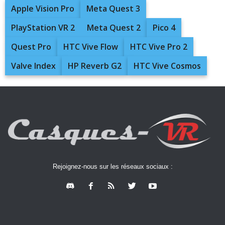
Apple Vision Pro
Meta Quest 3
PlayStation VR 2
Meta Quest 2
Pico 4
Quest Pro
HTC Vive Flow
HTC Vive Pro 2
Valve Index
HP Reverb G2
HTC Vive Cosmos
Rejoignez-nous sur les réseaux sociaux :