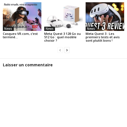
News
News
News
Casques-VR.com, c’est
Meta Quest 3 128 Go ou
Meta Quest 3 : Les
terminé…
512 Go : quel modèle
premiers tests et avis
choisir ?
sont plutôt bons !
Laisser un commentaire