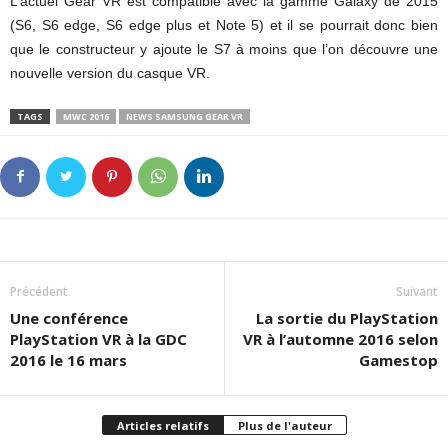
L’actuel Gear VR est compatible avec la gamme Galaxy de 2015
(S6, S6 edge, S6 edge plus et Note 5) et il se pourrait donc bien
que le constructeur y ajoute le S7 à moins que l’on découvre une
nouvelle version du casque VR.
TAGS
MWC 2016
NEWS SAMSUNG GEAR VR
Précédent
Suivant
Une conférence
La sortie du PlayStation
PlayStation VR à la GDC
VR à l’automne 2016 selon
2016 le 16 mars
Gamestop
Articles relatifs
Plus de l'auteur