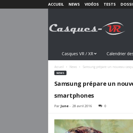
ACCUEIL
NEWS
VIDÉOS
TESTS
DOSSI
C
a
s
q
u
e
s
Casques VR / XR
Calendrier des
-
V
Accueil
News
Samsung prépare un nouveau casque
R
NEWS
.
Samsung prépare un nouvea
c
o
smartphones
m
Par
June
-
28 avril 2016
0