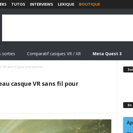
ERS
TUTOS
INTERVIEWS
LEXIQUE
BOUTIQUE
 sorties
Comparatif casques VR / XR
Meta Quest 3
 VR sans fil pour smartphones
Su
u casque VR sans fil pour
En
Ap