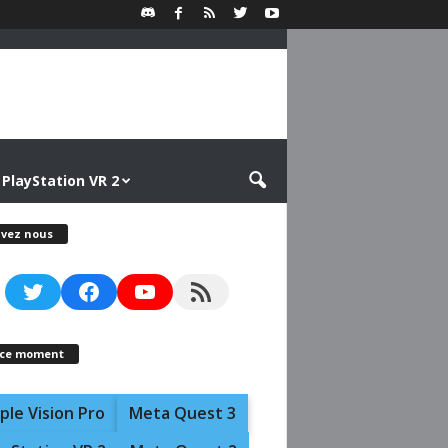
PlayStation VR 2
ivez nous
Twitter
Facebook
YouTube
RSS Feed
 ce moment
ple Vision Pro
Meta Quest 3