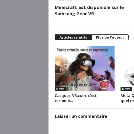
Minecraft est disponible sur le
Samsung Gear VR
Articles relatifs
Plus de l'auteur
News
News
Casques-VR.com, c’est
Meta Qu
terminé…
quel m
Laisser un commentaire