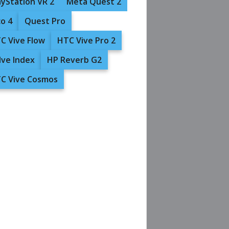
ayStation VR 2
Meta Quest 2
co 4
Quest Pro
C Vive Flow
HTC Vive Pro 2
lve Index
HP Reverb G2
C Vive Cosmos