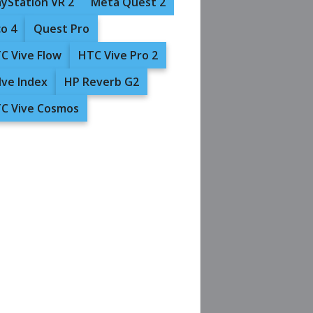
ayStation VR 2
Meta Quest 2
co 4
Quest Pro
C Vive Flow
HTC Vive Pro 2
lve Index
HP Reverb G2
C Vive Cosmos