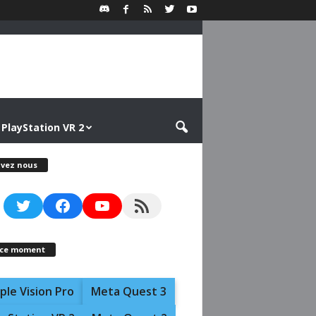
PlayStation VR 2
ivez nous
Twitter
Facebook
YouTube
RSS Feed
 ce moment
ple Vision Pro
Meta Quest 3