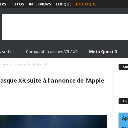
ERS
TUTOS
INTERVIEWS
LEXIQUE
BOUTIQUE
 sorties
Comparatif casques VR / XR
Meta Quest 3
ite à l’annonce de l’Apple Vision Pro
Su
sque XR suite à l’annonce de l’Apple
En
Ap