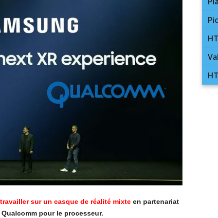
Pl
Pi
HT
Va
HT
travailler sur un casque de réalité mixte
en partenariat
et Qualcomm pour le processeur.