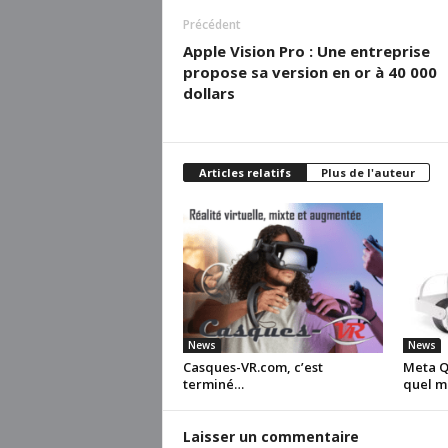
Précédent
Apple Vision Pro : Une entreprise
propose sa version en or à 40 000
dollars
Articles relatifs
Plus de l'auteur
News
News
Casques-VR.com, c’est
Meta Qu
terminé…
quel m
Laisser un commentaire