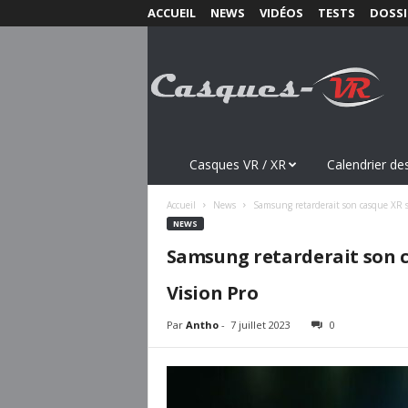
ACCUEIL
NEWS
VIDÉOS
TESTS
DOSSI
C
a
s
q
u
e
s
Casques VR / XR
Calendrier des
-
V
Accueil
News
Samsung retarderait son casque XR su
R
NEWS
.
Samsung retarderait son ca
c
o
Vision Pro
m
Par
Antho
-
7 juillet 2023
0