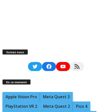
Suivez nous
Twitter
Facebook
YouTube
RSS Feed
En ce moment
Apple Vision Pro
Meta Quest 3
PlayStation VR 2
Meta Quest 2
Pico 4