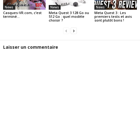
News
News
News
Casques-VR.com, c’est
Meta Quest 3 128 Go ou
Meta Quest 3 : Les
terminé…
512 Go : quel modèle
premiers tests et avis
choisir ?
sont plutôt bons !
Laisser un commentaire