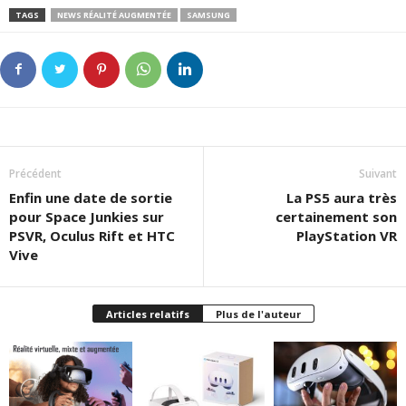
TAGS
NEWS RÉALITÉ AUGMENTÉE
SAMSUNG
Précédent
Suivant
Enfin une date de sortie
La PS5 aura très
pour Space Junkies sur
certainement son
PSVR, Oculus Rift et HTC
PlayStation VR
Vive
Articles relatifs
Plus de l'auteur