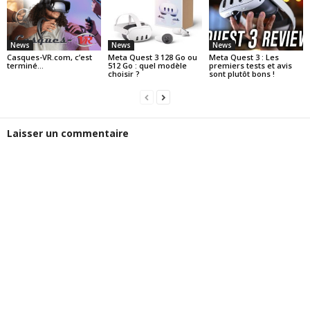
News
News
News
Casques-VR.com, c’est
Meta Quest 3 128 Go ou
Meta Quest 3 : Les
terminé…
512 Go : quel modèle
premiers tests et avis
choisir ?
sont plutôt bons !
Laisser un commentaire