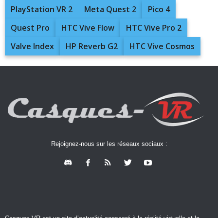
PlayStation VR 2
Meta Quest 2
Pico 4
Quest Pro
HTC Vive Flow
HTC Vive Pro 2
Valve Index
HP Reverb G2
HTC Vive Cosmos
Rejoignez-nous sur les réseaux sociaux :