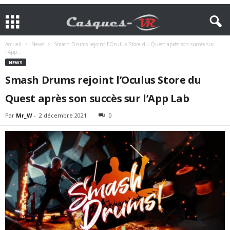
Accueil
News
Smash Drums rejoint l’Oculus Store du Quest après son succès sur
l’App...
NEWS
Smash Drums rejoint l’Oculus Store du
Quest après son succès sur l’App Lab
Par
Mr_W
-
2 décembre 2021
0