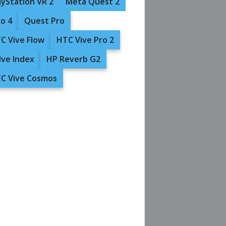
ayStation VR 2
Meta Quest 2
co 4
Quest Pro
C Vive Flow
HTC Vive Pro 2
lve Index
HP Reverb G2
C Vive Cosmos