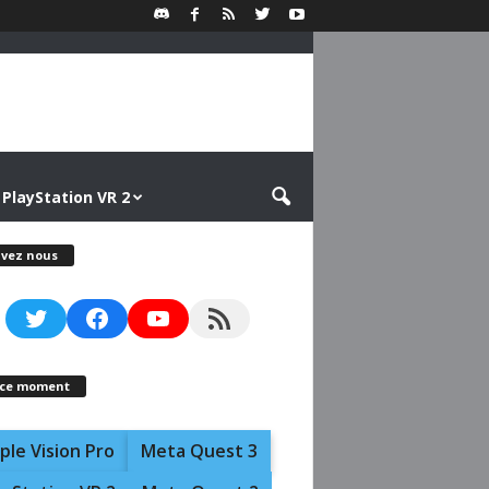
PlayStation VR 2
ivez nous
Twitter
Facebook
YouTube
RSS Feed
 ce moment
ple Vision Pro
Meta Quest 3