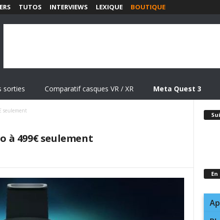
ERS
TUTOS
INTERVIEWS
LEXIQUE
BOUTIQUE
 sorties
Comparatif casques VR / XR
Meta Quest 3
9€ seulement
Su
Pro à 499€ seulement
En
Ap