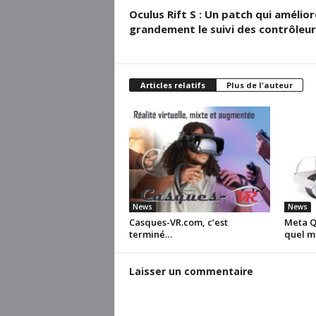
Oculus Rift S : Un patch qui amélior
grandement le suivi des contrôleur
Articles relatifs
Plus de l'auteur
News
News
Casques-VR.com, c’est
Meta Qu
terminé…
quel m
Laisser un commentaire