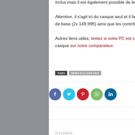
inclus mais il est également possible de 
Attention, il s’agit ici du casque seul et 
de base (2x 149.99€) ainsi que les contr
Autres liens utiles,
testez si votre PC est 
casque
sur notre comparateur
.
TAGS
NEWS HTC VIVE PRO
Précédent