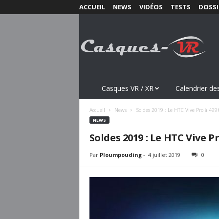
ACCUEIL
NEWS
VIDÉOS
TESTS
DOSSI
C
a
s
q
u
e
s
Casques VR / XR
Calendrier des
-
V
Accueil
News
Soldes 2019 : Le HTC Vive Pro à 49
R
NEWS
.
Soldes 2019 : Le HTC Vive 
c
o
Par
Ploumpouding
-
4 juillet 2019
0
m