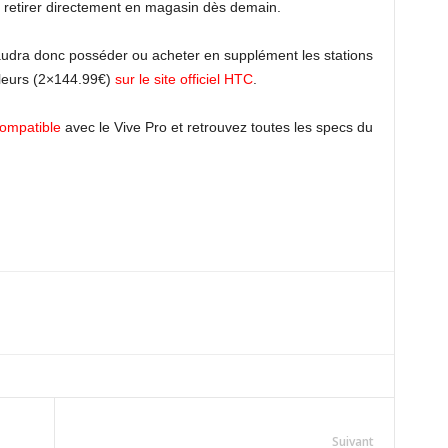
le retirer directement en magasin dès demain.
il faudra donc posséder ou acheter en supplément les stations
ôleurs (2×144.99€)
sur le site officiel HTC
.
compatible
avec le Vive Pro et retrouvez toutes les specs du
Suivant