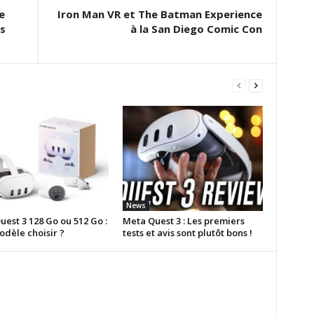
e
Iron Man VR et The Batman Experience
s
à la San Diego Comic Con
News
est 3 128 Go ou 512 Go :
Meta Quest 3 : Les premiers
odèle choisir ?
tests et avis sont plutôt bons !