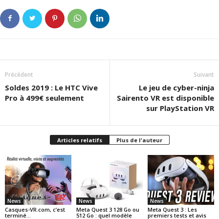
Précédent
Suivant
Soldes 2019 : Le HTC Vive
Le jeu de cyber-ninja
Pro à 499€ seulement
Sairento VR est disponible
sur PlayStation VR
Articles relatifs
Plus de l'auteur
News
News
News
Casques-VR.com, c’est
Meta Quest 3 128 Go ou
Meta Quest 3 : Les
terminé…
512 Go : quel modèle
premiers tests et avis