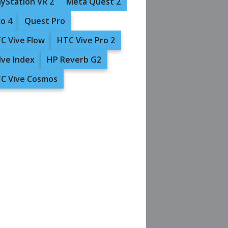
ayStation VR 2
Meta Quest 2
co 4
Quest Pro
C Vive Flow
HTC Vive Pro 2
lve Index
HP Reverb G2
C Vive Cosmos