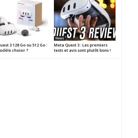
News
est 3 128 Go ou 512 Go :
Meta Quest 3 : Les premiers
odèle choisir ?
tests et avis sont plutôt bons !