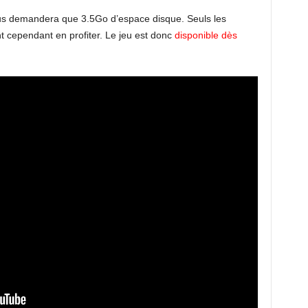
vous demandera que 3.5Go d’espace disque. Seuls les
 cependant en profiter. Le jeu est donc
disponible dès