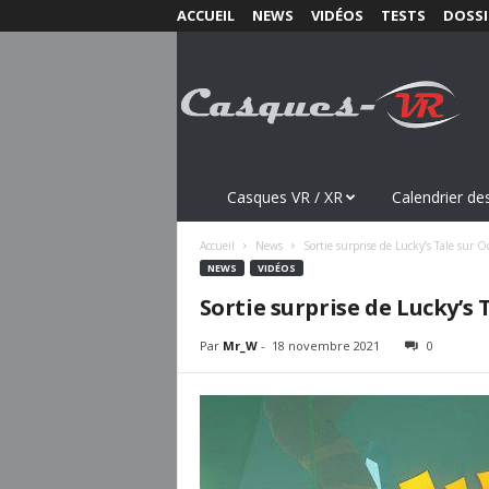
ACCUEIL
NEWS
VIDÉOS
TESTS
DOSSI
C
a
s
q
u
e
s
Casques VR / XR
Calendrier des
-
V
Accueil
News
Sortie surprise de Lucky’s Tale sur 
R
NEWS
VIDÉOS
.
Sortie surprise de Lucky’s 
c
o
Par
Mr_W
-
18 novembre 2021
0
m