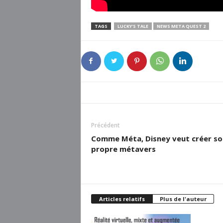
TAGS
LUCKY'S TALE
NEWS META QUEST 2
Précédent
Comme Méta, Disney veut créer so
propre métavers
Articles relatifs
Plus de l'auteur