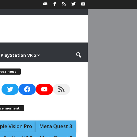
PlayStation VR 2
ivez nous
Twitter
Facebook
YouTube
RSS Feed
 ce moment
ple Vision Pro
Meta Quest 3