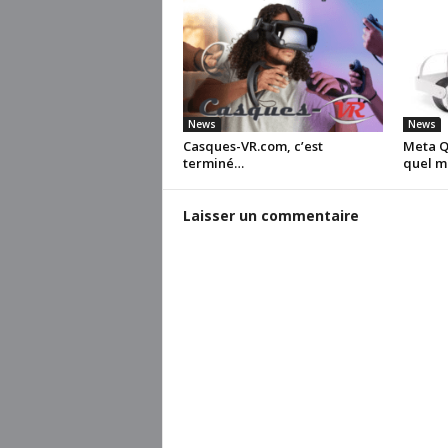
News
News
Casques-VR.com, c’est
Meta Qu
terminé…
quel m
Laisser un commentaire