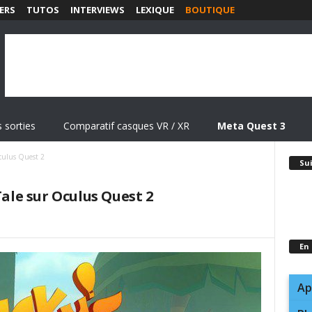
ERS
TUTOS
INTERVIEWS
LEXIQUE
BOUTIQUE
 sorties
Comparatif casques VR / XR
Meta Quest 3
Oculus Quest 2
Su
Tale sur Oculus Quest 2
En
Ap