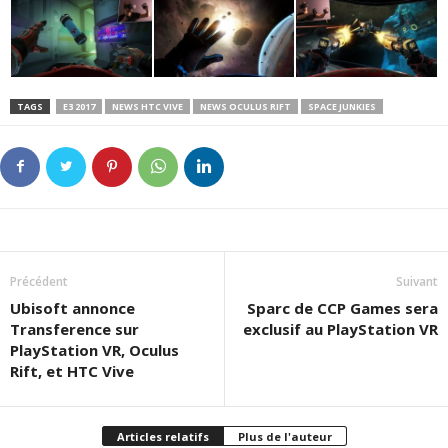
TAGS
E3 2017
NEWS HTC VIVE
NEWS OCULUS RIFT
SPACE JUNKIES
Précédent
Suivant
Ubisoft annonce
Sparc de CCP Games sera
Transference sur
exclusif au PlayStation VR
PlayStation VR, Oculus
Rift, et HTC Vive
Articles relatifs
Plus de l'auteur