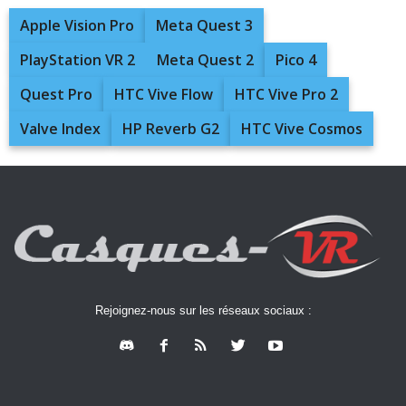
Apple Vision Pro
Meta Quest 3
PlayStation VR 2
Meta Quest 2
Pico 4
Quest Pro
HTC Vive Flow
HTC Vive Pro 2
Valve Index
HP Reverb G2
HTC Vive Cosmos
Rejoignez-nous sur les réseaux sociaux :