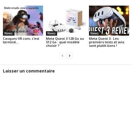
News
News
News
Casques-VR.com, c’est
Meta Quest 3 128 Go ou
Meta Quest 3 : Les
terminé…
512 Go : quel modèle
premiers tests et avis
choisir ?
sont plutôt bons !
Laisser un commentaire