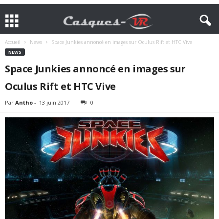
Accueil
News
Space Junkies annoncé en images sur Oculus Rift et HTC Vive
NEWS
Space Junkies annoncé en images sur
Oculus Rift et HTC Vive
Par
Antho
-
13 juin 2017
0