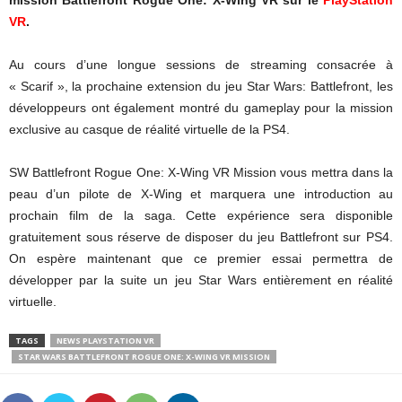
mission Battlefront Rogue One: X-Wing VR sur le
PlayStation
VR
.
Au cours d’une longue sessions de streaming consacrée à
« Scarif », la prochaine extension du jeu Star Wars: Battlefront, les
développeurs ont également montré du gameplay pour la mission
exclusive au casque de réalité virtuelle de la PS4.
SW Battlefront Rogue One: X-Wing VR Mission vous mettra dans la
peau d’un pilote de X-Wing et marquera une introduction au
prochain film de la saga. Cette expérience sera disponible
gratuitement sous réserve de disposer du jeu Battlefront sur PS4.
On espère maintenant que ce premier essai permettra de
développer par la suite un jeu Star Wars entièrement en réalité
virtuelle.
TAGS
NEWS PLAYSTATION VR
STAR WARS BATTLEFRONT ROGUE ONE: X-WING VR MISSION