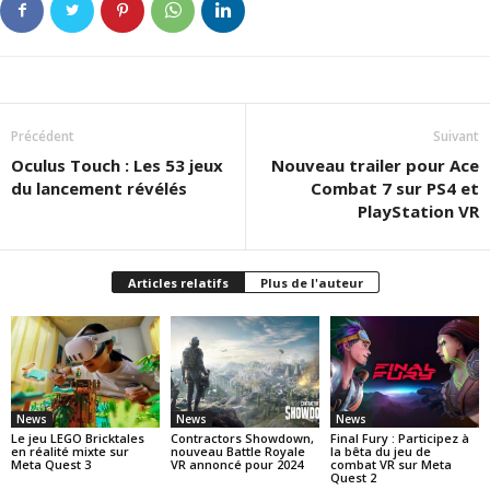
Précédent
Suivant
Oculus Touch : Les 53 jeux
Nouveau trailer pour Ace
du lancement révélés
Combat 7 sur PS4 et
PlayStation VR
Articles relatifs
Plus de l'auteur
News
News
News
Le jeu LEGO Bricktales
Contractors Showdown,
Final Fury : Participez à
en réalité mixte sur
nouveau Battle Royale
la bêta du jeu de
Meta Quest 3
VR annoncé pour 2024
combat VR sur Meta
Quest 2