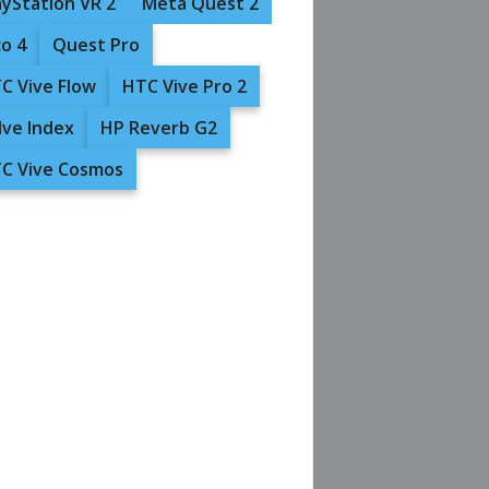
ayStation VR 2
Meta Quest 2
co 4
Quest Pro
C Vive Flow
HTC Vive Pro 2
lve Index
HP Reverb G2
C Vive Cosmos