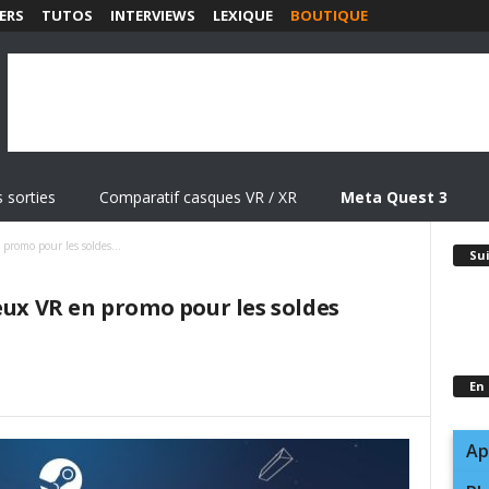
ERS
TUTOS
INTERVIEWS
LEXIQUE
BOUTIQUE
 sorties
Comparatif casques VR / XR
Meta Quest 3
promo pour les soldes...
Su
eux VR en promo pour les soldes
En
Ap