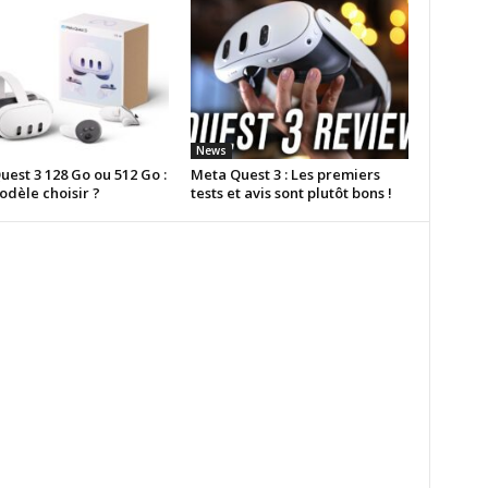
News
est 3 128 Go ou 512 Go :
Meta Quest 3 : Les premiers
odèle choisir ?
tests et avis sont plutôt bons !