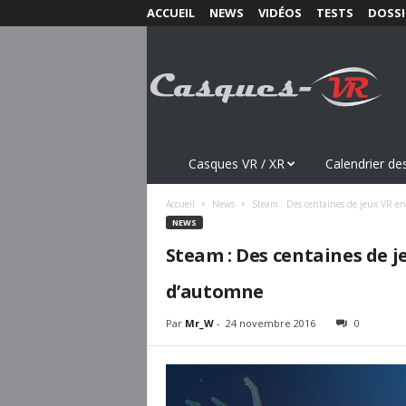
ACCUEIL
NEWS
VIDÉOS
TESTS
DOSSI
C
a
s
q
u
e
s
Casques VR / XR
Calendrier des
-
V
Accueil
News
Steam : Des centaines de jeux VR en 
R
NEWS
.
Steam : Des centaines de j
c
o
d’automne
m
Par
Mr_W
-
24 novembre 2016
0