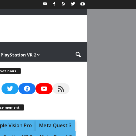
PlayStation VR 2
ivez nous
Twitter
Facebook
YouTube
RSS Feed
 ce moment
ple Vision Pro
Meta Quest 3