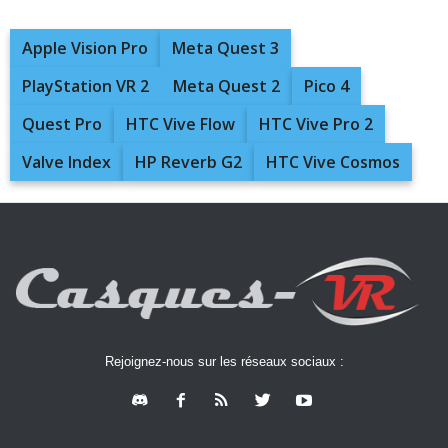
Apple Vision Pro
Meta Quest 3
PlayStation VR 2
Meta Quest 2
Pico 4
Quest Pro
HTC Vive Flow
HTC Vive Pro 2
Valve Index
HP Reverb G2
HTC Vive Cosmos
Rejoignez-nous sur les réseaux sociaux :