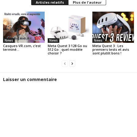
Articles relatifs
Plus de l'auteur
News
News
News
Casques-VR.com, c’est
Meta Quest 3 128 Go ou
Meta Quest 3 : Les
terminé…
512 Go : quel modèle
premiers tests et avis
choisir ?
sont plutôt bons !
Laisser un commentaire