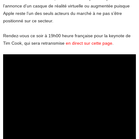
l’annonce d’un casque de réalité virtuelle ou augmentée puisque
Apple reste l’un des seuls acteurs du marché à ne pas s’être
positionné sur ce secteur.
Rendez-vous ce soir à 19h00 heure française pour la keynote de
Tim Cook, qui sera retransmise
en direct sur cette page
.